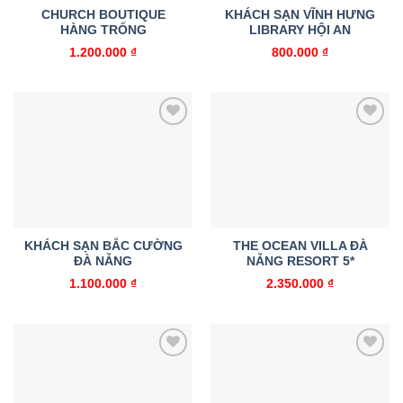
CHURCH BOUTIQUE
KHÁCH SẠN VĨNH HƯNG
HÀNG TRỐNG
LIBRARY HỘI AN
1.200.000
₫
800.000
₫
Add to
Add to
wishlist
wishlist
KHÁCH SẠN BẮC CƯỜNG
THE OCEAN VILLA ĐÀ
ĐÀ NẴNG
NẴNG RESORT 5*
1.100.000
₫
2.350.000
₫
Add to
Add to
wishlist
wishlist