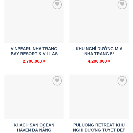
Add to
Add to
wishlist
wishlist
VINPEARL NHA TRANG
KHU NGHỈ DƯỠNG MIA
BAY RESORT & VILLAS
NHA TRANG 5*
2.700.000
₫
4.200.000
₫
Add to
Add to
wishlist
wishlist
KHÁCH SẠN OCEAN
PULUONG RETREAT KHU
HAVEN ĐÀ NẴNG
NGHỈ DƯỠNG TUYỆT ĐẸP