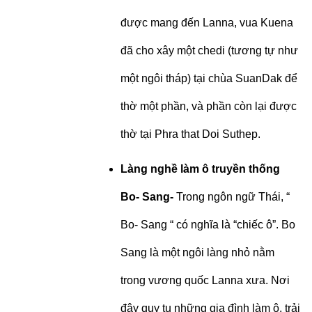
được mang đến Lanna, vua Kuena
đã cho xây một chedi (tương tự như
một ngôi tháp) tại chùa SuanDak để
thờ một phần, và phần còn lại được
thờ tại Phra that Doi Suthep.
Làng ngh
ề
l
à
m
ô
truyền thống
Bo- Sang-
Trong ngôn ngữ Thái, “
Bo- Sang “ có nghĩa là “chiếc ô”. Bo
Sang là một ngôi làng nhỏ nằm
trong vương quốc Lanna xưa. Nơi
đây quy tụ những gia đình làm ô, trải