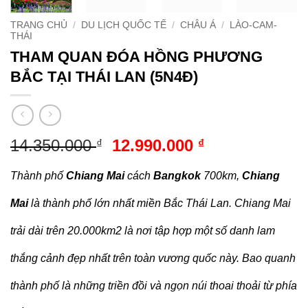
TRANG CHỦ
/
DU LỊCH QUỐC TẾ
/
CHÂU Á
/
LÀO-CAM-
THÁI
THAM QUAN ĐÓA HỒNG PHƯƠNG
BẮC TẠI THÁI LAN (5N4Đ)
Giá
Giá
14.350.000
12.990.000
₫
₫
gốc
hiện
là:
tại
Thành phố
Chiang Mai
cách
Bangkok
700km,
Chiang
14.350.000 ₫.
là:
Mai
là thành phố lớn nhất miền Bắc Thái Lan. Chiang Mai
12.990.000 ₫.
trải dài trên 20.000km2 là nơi tập hợp một số danh lam
thắng cảnh đẹp nhất trên toàn vương quốc này. Bao quanh
thành phố là những triền đồi và ngọn núi thoai thoải từ phía