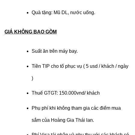
Quà tặng: Mũ DL, nước uống.
GIÁ KHÔNG BAO GỒM
Suất ăn trên máy bay.
Tiền TIP cho tổ phục vụ ( 5 usd / khách / ngày
)
Thuế GTGT: 150.000vnd/ khách
Phụ phí khi không tham gia các điểm mua
sắm của Hoàng Gia Thái lan.
Phí Visa tái nhập và phụ thu với các khách có