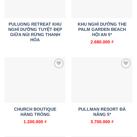
PULUONG RETREAT KHU
KHU NGHỈ DƯỠNG THE
NGHỈ DƯỠNG TUYỆT ĐẸP
PALM GARDEN BEACH
GIỮA NÚI RỪNG THANH
HỘI AN 5*
HÓA
2.680.000
₫
Add to
Add to
wishlist
wishlist
CHURCH BOUTIQUE
PULLMAN RESORT ĐÀ
HÀNG TRỐNG
NẴNG 5*
1.200.000
₫
3.700.000
₫