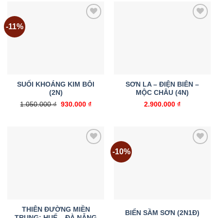
-11%
Add to
Add to
wishlist
wishlist
SUỐI KHOÁNG KIM BÔI
SƠN LA – ĐIỆN BIÊN –
(2N)
MỘC CHÂU (4N)
Giá
Giá
1.050.000
₫
930.000
₫
2.900.000
₫
gốc
hiện
là:
tại
1.050.000 ₫.
là:
930.000 ₫.
-10%
Add to
Add to
wishlist
wishlist
THIÊN ĐƯỜNG MIỀN
BIỂN SẦM SƠN (2N1Đ)
TRUNG: HUẾ – ĐÀ NẴNG