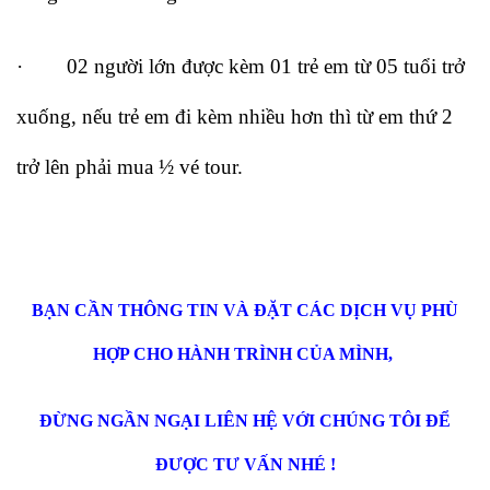
· 02 người lớn được kèm 01 trẻ em từ 05 tuổi trở
xuống, nếu trẻ em đi kèm nhiều hơn thì từ em thứ 2
trở lên phải mua ½ vé tour.
BẠN CẦN THÔNG TIN VÀ ĐẶT CÁC DỊCH VỤ PHÙ
HỢP CHO HÀNH TRÌNH CỦA MÌNH,
ĐỪNG NGẦN NGẠI LIÊN HỆ VỚI CHÚNG TÔI ĐỂ
ĐƯỢC TƯ VẤN NHÉ !