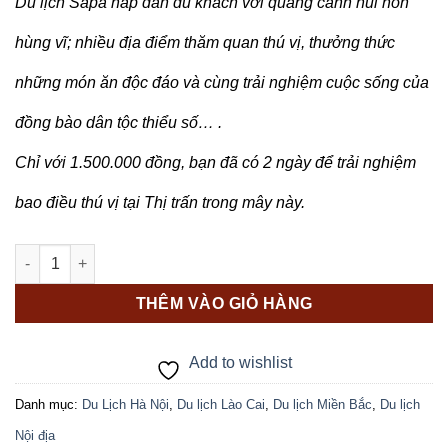
Du lịch Sapa hấp dẫn du khách với quang cảnh núi non
hùng vĩ; nhiều địa điểm thăm quan thú vị, thưởng thức
những món ăn độc đáo và cùng trải nghiệm cuộc sống của
đồng bào dân tộc thiểu số… .
Chỉ với 1.500.000 đồng, bạn đã có 2 ngày để trải nghiệm
bao điều thú vị tại Thị trấn trong mây này.
DU LỊCH SAPA 2N (KHỞI HÀNH HÀNG NGÀY) số lượng
THÊM VÀO GIỎ HÀNG
Add to wishlist
Danh mục:
Du Lịch Hà Nội
,
Du lịch Lào Cai
,
Du lịch Miền Bắc
,
Du lịch
Nội địa