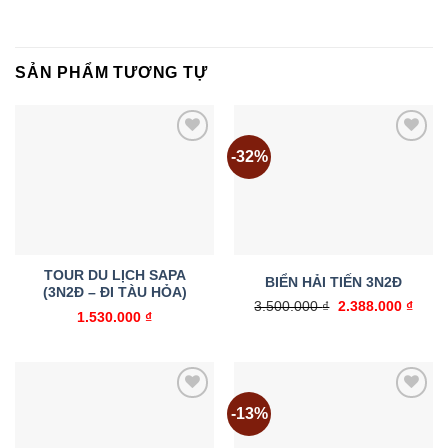
SẢN PHẨM TƯƠNG TỰ
-32%
Add to
Add to
wishlist
wishlist
TOUR DU LỊCH SAPA
BIỂN HẢI TIẾN 3N2Đ
(3N2Đ – ĐI TÀU HỎA)
Giá
Giá
3.500.000
₫
2.388.000
₫
1.530.000
₫
gốc
hiện
là:
tại
3.500.000 ₫.
là:
2.388
-13%
Add to
Add to
wishlist
wishlist