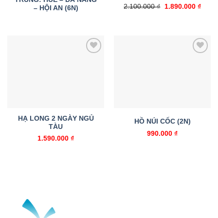
Giá
Giá
2.100.000
₫
1.890.000
₫
– HỘI AN (6N)
gốc
hiện
là:
tại
2.100.000 ₫.
là:
1.890
Add to
Add to
wishlist
wishlist
HẠ LONG 2 NGÀY NGỦ
HỒ NÚI CỐC (2N)
TÀU
990.000
₫
1.590.000
₫