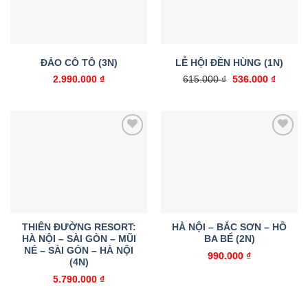
ĐẢO CÔ TÔ (3N)
LỄ HỘI ĐỀN HÙNG (1N)
Giá
Giá
2.990.000
₫
615.000
₫
536.000
₫
gốc
hiện
là:
tại
615.000 ₫.
là:
536.000
Add to
Add to
wishlist
wishlist
THIÊN ĐƯỜNG RESORT:
HÀ NỘI – BẮC SƠN – HỒ
HÀ NỘI – SÀI GÒN – MŨI
BA BỂ (2N)
NÉ – SÀI GÒN – HÀ NỘI
990.000
₫
(4N)
5.790.000
₫