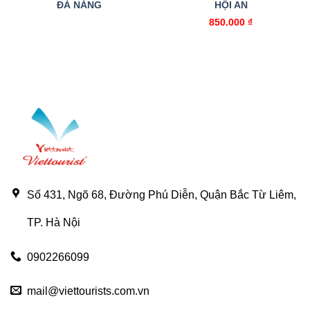
ĐÀ NẴNG
HỘI AN
850.000
₫
Số 431, Ngõ 68, Đường Phú Diễn, Quận Bắc Từ Liêm,
TP. Hà Nội
0902266099
mail@viettourists.com.vn