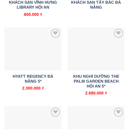
KHÁCH SẠN VĨNH HƯNG
KHÁCH SẠN TÂY BẮC ĐÀ
LIBRARY HỘI AN
NẴNG
800.000
₫
Add to
Add to
wishlist
wishlist
HYATT REGENCY ĐÀ
KHU NGHỈ DƯỠNG THE
NẴNG 5*
PALM GARDEN BEACH
HỘI AN 5*
2.300.000
₫
2.680.000
₫
Add to
Add to
wishlist
wishlist