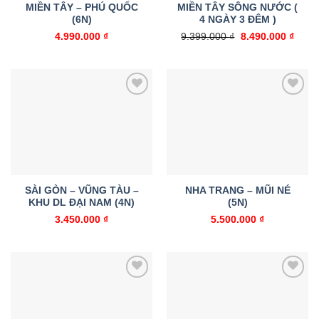
MIỀN TÂY – PHÚ QUỐC
MIỀN TÂY SÔNG NƯỚC (
(6N)
4 NGÀY 3 ĐÊM )
Giá
Giá
4.990.000
₫
9.399.000
₫
8.490.000
₫
gốc
hiện
là:
tại
9.399.000 ₫.
là:
8.490
Add to
Add to
wishlist
wishlist
SÀI GÒN – VŨNG TÀU –
NHA TRANG – MŨI NÉ
KHU DL ĐẠI NAM (4N)
(5N)
3.450.000
₫
5.500.000
₫
Add to
Add to
wishlist
wishlist