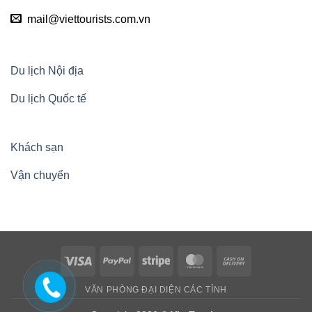
mail@viettourists.com.vn
Du lịch Nội địa
Du lịch Quốc tế
Khách sạn
Vận chuyển
Visa
PayPal
Stripe
MasterCard
Cash
On
VĂN PHÒNG ĐẠI DIỆN CÁC TỈNH
Delivery