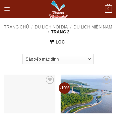
Bỏ
0
qua
nội
TRANG CHỦ
/
DU LỊCH NỘI ĐỊA
/
DU LỊCH MIỀN NAM
/
TRANG 2
dung
LỌC
-10%
Add to
Add to
wishlist
wishlist