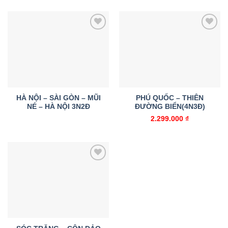
Add to
Add to
wishlist
wishlist
HÀ NỘI – SÀI GÒN – MŨI
PHÚ QUỐC – THIÊN
NÉ – HÀ NỘI 3N2Đ
ĐƯỜNG BIỂN(4N3Đ)
2.299.000
₫
Add to
wishlist