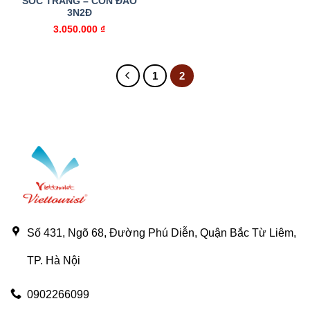
SÓC TRĂNG – CÔN ĐẢO
3N2Đ
3.050.000
₫
1
2
Số 431, Ngõ 68, Đường Phú Diễn, Quận Bắc Từ Liêm,
TP. Hà Nội
0902266099