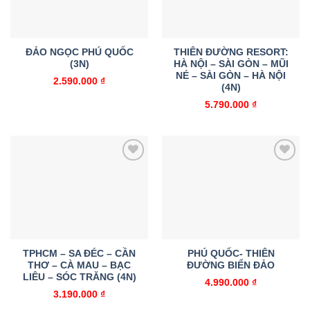
ĐẢO NGỌC PHÚ QUỐC
THIÊN ĐƯỜNG RESORT:
(3N)
HÀ NỘI – SÀI GÒN – MŨI
NÉ – SÀI GÒN – HÀ NỘI
2.590.000
₫
(4N)
5.790.000
₫
Add to
Add to
wishlist
wishlist
TPHCM – SA ĐÉC – CẦN
PHÚ QUỐC- THIÊN
THƠ – CÀ MAU – BẠC
ĐƯỜNG BIỂN ĐẢO
LIÊU – SÓC TRĂNG (4N)
4.990.000
₫
3.190.000
₫