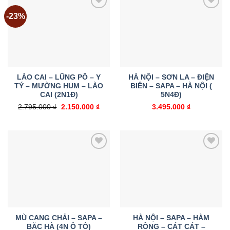
-23%
Add to
Add to
wishlist
wishlist
LÀO CAI – LŨNG PÔ – Y
HÀ NỘI – SƠN LA – ĐIỆN
TÝ – MƯỜNG HUM – LÀO
BIÊN – SAPA – HÀ NỘI (
CAI (2N1Đ)
5N4Đ)
Giá
Giá
2.795.000
₫
2.150.000
₫
3.495.000
₫
gốc
hiện
là:
tại
2.795.000 ₫.
là:
2.150.000 ₫.
Add to
Add to
wishlist
wishlist
MÙ CANG CHẢI – SAPA –
HÀ NỘI – SAPA – HÀM
BẮC HÀ (4N Ô TÔ)
RỒNG – CÁT CÁT –