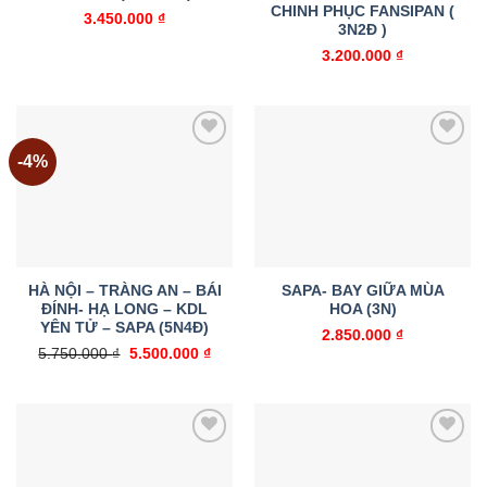
CHINH PHỤC FANSIPAN (
3.450.000
₫
3N2Đ )
3.200.000
₫
-4%
Add to
Add to
wishlist
wishlist
HÀ NỘI – TRÀNG AN – BÁI
SAPA- BAY GIỮA MÙA
ĐÍNH- HẠ LONG – KDL
HOA (3N)
YÊN TỬ – SAPA (5N4Đ)
2.850.000
₫
Giá
Giá
5.750.000
₫
5.500.000
₫
gốc
hiện
là:
tại
5.750.000 ₫.
là:
5.500.000 ₫.
Add to
Add to
wishlist
wishlist