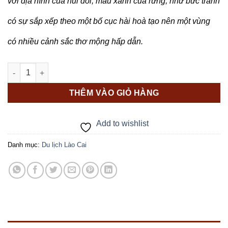
với địa hình của núi đồi, màu xanh của rừng, như bức tranh
có sự sắp xếp theo một bố cục hài hoà tạo nên một vùng
có nhiều cảnh sắc thơ mộng hấp dẫn.
HÀ NỘI – SAPA – BẢN CÁT CÁT – CÁP TREO FANSIPAN (3N2Đ) 
THÊM VÀO GIỎ HÀNG
Add to wishlist
Danh mục:
Du lịch Lào Cai