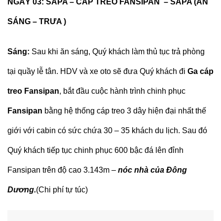
NGÀY 03: SAPA – CÁP TREO FANSIPAN – SAPA (ĂN
SÁNG – TRƯA )
Sáng:
Sau khi ăn sáng, Quý khách làm thủ tục trả phòng
tại quầy lễ tân. HDV và xe oto sẽ đưa Quý khách đi
Ga cáp
treo Fansipan
, bắt đầu cuộc hành trình chinh phục
Fansipan
bằng hệ thống cáp treo 3 dây hiện đại nhất thế
giới với cabin có sức chứa 30 – 35 khách du lịch. Sau đó
Quý khách tiếp tục chinh phục 600 bậc đá lên đỉnh
Fansipan trên độ cao 3.143m –
nóc nhà của Đông
Dương.
(Chi phí tự túc)