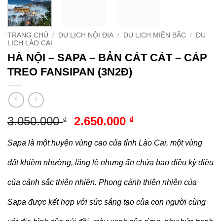
TRANG CHỦ
/
DU LỊCH NỘI ĐỊA
/
DU LỊCH MIỀN BẮC
/
DU
LỊCH LÀO CAI
HÀ NỘI – SAPA – BẢN CÁT CÁT – CÁP
TREO FANSIPAN (3N2Đ)
Giá
Giá
3.050.000
2.650.000
₫
₫
gốc
hiện
là:
tại
Sapa là một huyện vùng cao của tỉnh Lào Cai, một vùng
3.050.000 ₫.
là:
đất khiêm nhường, lặng lẽ nhưng ẩn chứa bao điều kỳ diệu
2.650.000 ₫.
của cảnh sắc thiên nhiên. Phong cảnh thiên nhiên của
Sapa được kết hợp với sức sáng tạo của con người cùng