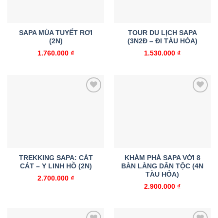
SAPA MÙA TUYẾT RƠI
TOUR DU LỊCH SAPA
(2N)
(3N2Đ – ĐI TÀU HỎA)
1.760.000
₫
1.530.000
₫
Add to
Add to
wishlist
wishlist
TREKKING SAPA: CÁT
KHÁM PHÁ SAPA VỚI 8
CÁT – Y LINH HỒ (2N)
BÀN LÀNG DÂN TỘC (4N
TÀU HỎA)
2.700.000
₫
2.900.000
₫