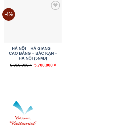
2.950.000 ₫.
-4%
Add to
wishlist
HÀ NỘI – HÀ GIANG –
CAO BẰNG – BẮC KẠN –
HÀ NỘI (5N4Đ)
Giá
Giá
5.950.000
₫
5.700.000
₫
gốc
hiện
là:
tại
5.950.000 ₫.
là:
5.700.000 ₫.