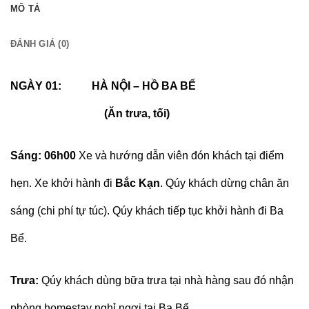
MÔ TẢ
ĐÁNH GIÁ (0)
NGÀY 01: HÀ NỘI – HỒ BA BỂ
(Ăn trưa, tối)
Sáng: 06h00
Xe và hướng dẫn viên đón khách tại điểm
hẹn. Xe khởi hành đi
Bắc Kạn
. Qúy khách dừng chân ăn
sáng (chi phí tự túc). Qúy khách tiếp tục khởi hành đi Ba
Bể.
Trưa:
Qúy khách dùng bữa trưa tại nhà hàng sau đó nhận
phòng homestay nghỉ ngơi tại Ba Bể.