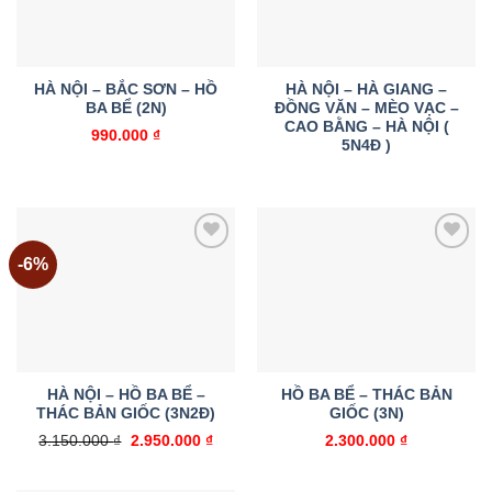
HÀ NỘI – BẮC SƠN – HỒ
HÀ NỘI – HÀ GIANG –
BA BỂ (2N)
ĐỒNG VĂN – MÈO VẠC –
CAO BẰNG – HÀ NỘI (
990.000
₫
5N4Đ )
-6%
Add to
Add to
wishlist
wishlist
HÀ NỘI – HỒ BA BỂ –
HỒ BA BỂ – THÁC BẢN
THÁC BẢN GIỐC (3N2Đ)
GIỐC (3N)
Giá
Giá
3.150.000
₫
2.950.000
₫
2.300.000
₫
gốc
hiện
là:
tại
3.150.000 ₫.
là: