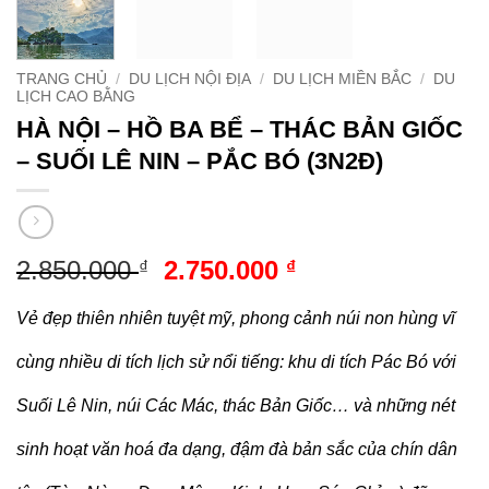
TRANG CHỦ
/
DU LỊCH NỘI ĐỊA
/
DU LỊCH MIỀN BẮC
/
DU
LỊCH CAO BẰNG
HÀ NỘI – HỒ BA BỂ – THÁC BẢN GIỐC
– SUỐI LÊ NIN – PẮC BÓ (3N2Đ)
Giá
Giá
2.850.000
2.750.000
₫
₫
gốc
hiện
là:
tại
Vẻ đẹp thiên nhiên tuyệt mỹ, phong cảnh núi non hùng vĩ
2.850.000 ₫.
là:
cùng nhiều di tích lịch sử nổi tiếng: khu di tích Pác Bó với
2.750.000 ₫.
Suối Lê Nin, núi Các Mác, thác Bản Giốc… và những nét
sinh hoạt văn hoá đa dạng, đậm đà bản sắc của chín dân