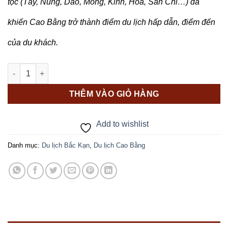
tộc (Tày, Nùng, Dao, Mông, Kinh, Hoa, Sán Chỉ…) đã
khiến Cao Bằng trở thành điểm du lịch hấp dẫn, điểm đến
của du khách.
HÀ NỘI – HỒ BA BỂ - THÁC BẢN GIỐC – SUỐI LÊ NIN – PẮC BÓ 
THÊM VÀO GIỎ HÀNG
Add to wishlist
Danh mục:
Du lịch Bắc Kạn
,
Du lịch Cao Bằng