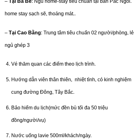
–
Tại Ba Bể
: Ngủ home-stay tiêu chuẩn tại bản Pắc Ngòi.
home stay sạch sẽ, thoáng mát..
–
Tại Cao Bằng
: Trung tâm tiêu chuẩn 02 người/phòng, lẻ
ngủ ghép 3
Vé thăm quan các điểm theo lịch trình.
Hướng dẫn viên thân thiên, nhiệt tình, có kinh nghiệm
cung đường Đông, Tây Bắc.
Bảo hiểm du lịch(mức đền bù tối đa 50 triệu
đồng/người/vụ)
Nước uống lavie 500ml/khách/ngày.