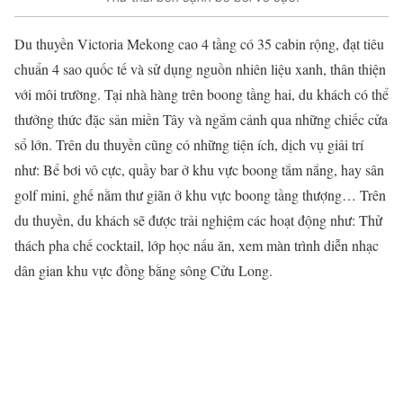
Du thuyền Victoria Mekong cao 4 tầng có 35 cabin rộng, đạt tiêu
chuẩn 4 sao quốc tế và sử dụng nguồn nhiên liệu xanh, thân thiện
với môi trường. Tại nhà hàng trên boong tầng hai, du khách có thể
thưởng thức đặc sản miền Tây và ngắm cảnh qua những chiếc cửa
sổ lớn. Trên du thuyền cũng có những tiện ích, dịch vụ giải trí
như: Bể bơi vô cực, quầy bar ở khu vực boong tắm nắng, hay sân
golf mini, ghế nằm thư giãn ở khu vực boong tầng thượng… Trên
du thuyền, du khách sẽ được trải nghiệm các hoạt động như: Thử
thách pha chế cocktail, lớp học nấu ăn, xem màn trình diễn nhạc
dân gian khu vực đồng bằng sông Cửu Long.