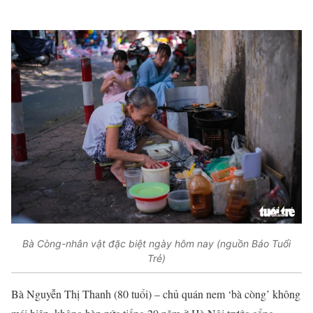
Bà Còng-nhân vật đặc biệt ngày hôm nay (nguồn Báo Tuổi
Trẻ)
Bà Nguyễn Thị Thanh (80 tuổi) – chủ quán nem ‘bà còng’ không