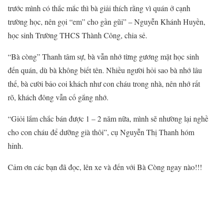
trước mình có thắc mắc thì bà giải thích rằng vì quán ở cạnh
trường học, nên gọi “em” cho gần gũi” – Nguyễn Khánh Huyền,
học sinh Trường THCS Thành Công, chia sẻ.
“Bà còng” Thanh tâm sự, bà vẫn nhớ từng gương mặt học sinh
đến quán, dù bà không biết tên. Nhiều người hỏi sao bà nhớ lâu
thế, bà cười bảo coi khách như con cháu trong nhà, nên nhớ rất
rõ, khách đông vẫn cố gắng nhớ.
“Giỏi lắm chắc bán được 1 – 2 năm nữa, mình sẽ nhường lại nghề
cho con cháu để dưỡng già thôi”, cụ Nguyễn Thị Thanh hóm
hỉnh.
Cảm ơn các bạn đã đọc, lên xe và đến với Bà Còng ngay nào!!!