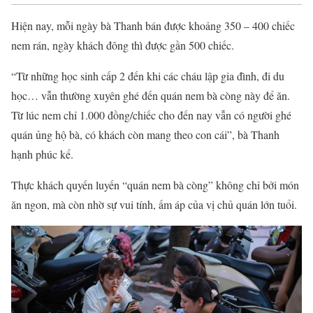
Hiện nay, mỗi ngày bà Thanh bán được khoảng 350 – 400 chiếc
nem rán, ngày khách đông thì được gần 500 chiếc.
“Từ những học sinh cấp 2 đến khi các cháu lập gia đình, đi du
học… vẫn thường xuyên ghé đến quán nem bà còng này để ăn.
Từ lúc nem chỉ 1.000 đồng/chiếc cho đến nay vẫn có người ghé
quán ủng hộ bà, có khách còn mang theo con cái”, bà Thanh
hạnh phúc kể.
Thực khách quyến luyến “quán nem bà còng” không chỉ bởi món
ăn ngon, mà còn nhờ sự vui tính, ấm áp của vị chủ quán lớn tuổi.