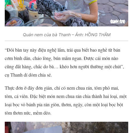
Quán nem của bà Thanh – Ảnh: HỒNG THẮM
“Đôi bàn tay này điệu nghệ lắm, trải qua biết bao nghề từ
bán
cơm bình dân, cháo lòng, bún mắm ngan. Được cái món nào
cũng đắt hàng, chắc do bà… khéo hơn người thường một chút”,
cụ Thanh dí dỏm chia sẻ.
Thực đơn ở đây đơn giản, chỉ có nem chua rán, tôm phô mai,
tôm, cá viên. Đặc biệt món nem chua rán chia thành hai loại, một
loại bọc vỏ bánh pía rán giòn, thơm, ngậy, còn một loại bọc bột
tôm thơm nức, mềm dẻo.