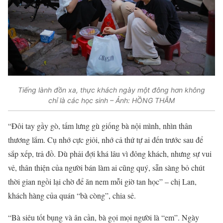
Tiếng lành đồn xa, thực khách ngày một đông hơn không
chỉ là các học sinh – Ảnh: HỒNG THẮM
“Đôi tay gầy gò, tấm lưng gù giống bà nội mình, nhìn thân
thương lắm. Cụ nhớ cực giỏi, nhớ cả thứ tự ai đến trước sau để
sắp xếp, trả đồ. Dù phải đợi khá lâu vì đông khách, nhưng sự vui
vẻ, thân thiện của người bán làm ai cũng quý, sẵn sàng bỏ chút
thời gian ngồi lại chờ để ăn nem mỗi giờ tan học” – chị Lan,
khách hàng của quán “bà còng”, chia sẻ.
“Bà siêu tốt bụng và ân cần, bà gọi mọi người là “em”. Ngày