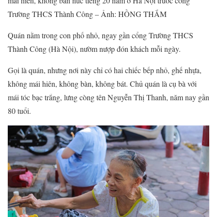
mái hiên, không bàn nức tiếng 20 năm ở Hà Nội trước cổng
Trường THCS Thành Công – Ảnh: HỒNG THẮM
Quán nằm trong con phố nhỏ, ngay gần cổng Trường THCS
Thành Công (Hà Nội), nườm nượp đón khách mỗi ngày.
Gọi là quán, nhưng nơi này chỉ có hai chiếc bếp nhỏ, ghế nhựa,
không mái hiên, không bàn, không bát. Chủ quán là cụ bà với
mái tóc bạc trắng, lưng còng tên Nguyễn Thị Thanh, năm nay gần
80 tuổi.