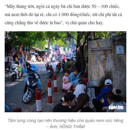
“Mấy tháng trời, ngồi cả ngày bà chỉ bán được 50 – 100 chiếc,
mà nem thời đó lại rẻ, chỉ có 1.000 đồng/chiếc, trừ chi phí tất cả
cũng chẳng thu về được là bao”, vị chủ quán cho hay.
Tấm lưng còng tạo nên thương hiệu cho quán nem nức tiếng
– Ảnh: HỒNG THẮM