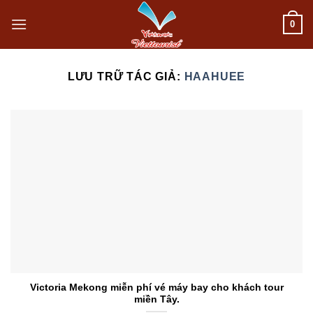
Bỏ
0
qua
nội
LƯU TRỮ TÁC GIẢ:
HAAHUEE
dung
Victoria Mekong miễn phí vé máy bay cho khách tour
miền Tây.