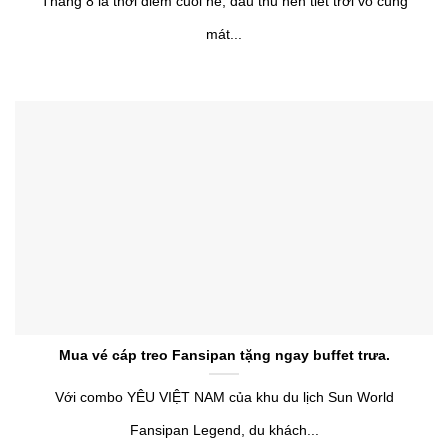
Tháng 8 là thời điểm cuối hè, đầu thu nên tiết trời vô cùng
mát...
Mua vé cáp treo Fansipan tặng ngay buffet trưa.
Với combo YÊU VIỆT NAM của khu du lịch Sun World
Fansipan Legend, du khách...