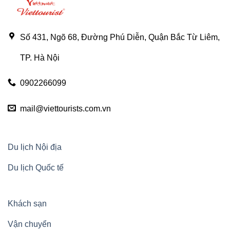
Chải
–
“Viên
ngọc
mộc
mạc”
Số 431, Ngõ 68, Đường Phú Diễn, Quận Bắc Từ Liêm,
của
Hà
Giang
TP. Hà Nội
0902266099
mail@viettourists.com.vn
Du lịch Nội địa
Du lịch Quốc tế
Khách sạn
Vận chuyển