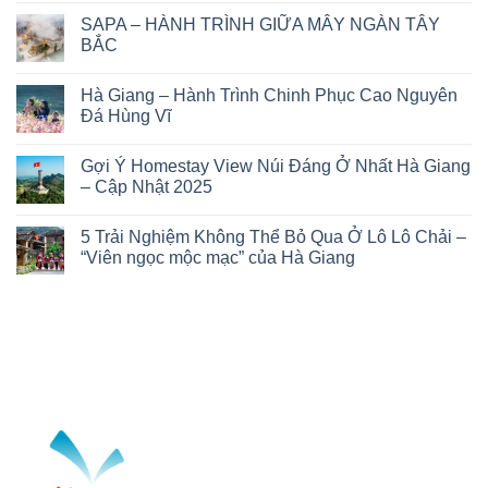
có
SAPA – HÀNH TRÌNH GIỮA MÂY NGÀN TÂY
bình
luận
BẮC
ở
PHÚ
Không
QUỐC
có
Hà Giang – Hành Trình Chinh Phục Cao Nguyên
–
bình
THIÊN
luận
Đá Hùng Vĩ
ĐƯỜNG
ở
NGHỈ
SAPA
Không
DƯỠNG
–
có
Gợi Ý Homestay View Núi Đáng Ở Nhất Hà Giang
HÀNG
HÀNH
bình
ĐẦU
TRÌNH
luận
– Cập Nhật 2025
GIỮA
ở
MÂY
Hà
Không
NGÀN
Giang
có
5 Trải Nghiệm Không Thể Bỏ Qua Ở Lô Lô Chải –
TÂY
–
bình
BẮC
Hành
luận
“Viên ngọc mộc mạc” của Hà Giang
Trình
ở
Chinh
Gợi
Không
Phục
Ý
có
Cao
Homestay
bình
Nguyên
View
luận
Đá
Núi
ở
Hùng
Đáng
5
Vĩ
Ở
Trải
Nhất
Nghiệm
Hà
Không
Giang
Thể
–
Bỏ
Cập
Qua
Nhật
Ở
2025
Lô
Lô