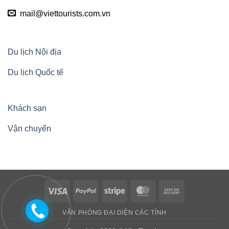
mail@viettourists.com.vn
Du lịch Nội địa
Du lịch Quốc tế
Khách sạn
Vận chuyển
Visa
PayPal
Stripe
MasterCard
Cash
On
VĂN PHÒNG ĐẠI DIỆN CÁC TỈNH
Delivery