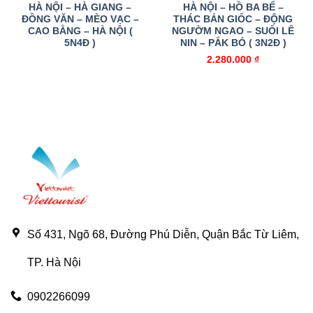
HÀ NỘI – HÀ GIANG –
HÀ NỘI – HỒ BA BỂ –
ĐỒNG VĂN – MÈO VẠC –
THÁC BẢN GIỐC – ĐỘNG
CAO BẰNG – HÀ NỘI (
NGƯỜM NGAO – SUỐI LÊ
5N4Đ )
NIN – PẮK BÓ ( 3N2Đ )
2.280.000
₫
Số 431, Ngõ 68, Đường Phú Diễn, Quận Bắc Từ Liêm,
TP. Hà Nội
0902266099