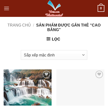
Bỏ
0
qua
nội
TRANG CHỦ
/
SẢN PHẨM ĐƯỢC GẮN THẺ “CAO
BẰNG”
dung
LỌC
Add to
Add to
wishlist
wishlist