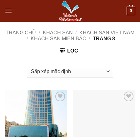
Bỏ
0
qua
nội
TRANG CHỦ
/
KHÁCH SẠN
/
KHÁCH SẠN VIỆT NAM
/
KHÁCH SẠN MIỀN BẮC
/
TRANG 8
dung
LỌC
Add to
Add to
wishlist
wishlist