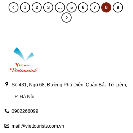
1
2
3
…
5
6
7
8
9
Số 431, Ngõ 68, Đường Phú Diễn, Quận Bắc Từ Liêm,
TP. Hà Nội
0902266099
mail@viettourists.com.vn