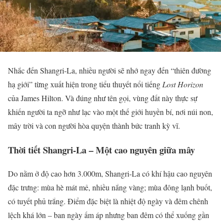
Nhắc đến Shangri-La, nhiều người sẽ nhớ ngay đến “thiên đường
hạ giới” từng xuất hiện trong tiểu thuyết nổi tiếng
Lost Horizon
của James Hilton. Và đúng như tên gọi, vùng đất này thực sự
khiến người ta ngỡ như lạc vào một thế giới huyền bí, nơi núi non,
mây trời và con người hòa quyện thành bức tranh kỳ vĩ.
Thời tiết Shangri-La – Một cao nguyên giữa mây
Do nằm ở độ cao hơn 3.000m, Shangri-La có khí hậu cao nguyên
đặc trưng: mùa hè mát mẻ, nhiều nắng vàng; mùa đông lạnh buốt,
có tuyết phủ trắng. Điểm đặc biệt là nhiệt độ ngày và đêm chênh
lệch khá lớn – ban ngày ấm áp nhưng ban đêm có thể xuống gần