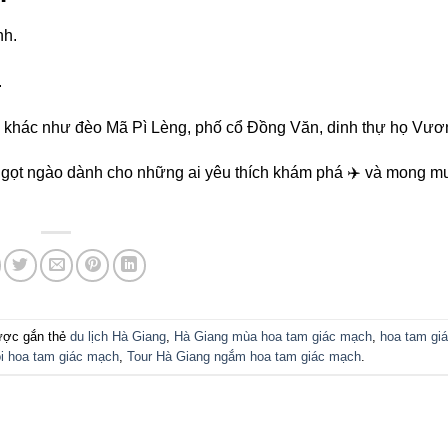
nh.
.
ếng khác như đèo Mã Pì Lèng, phố cổ Đồng Văn, dinh thự họ Vươ
ngọt ngào dành cho những ai yêu thích khám phá ✈️ và mong mu
ợc gắn thẻ
du lịch Hà Giang
,
Hà Giang mùa hoa tam giác mạch
,
hoa tam gi
ội hoa tam giác mạch
,
Tour Hà Giang ngắm hoa tam giác mạch
.