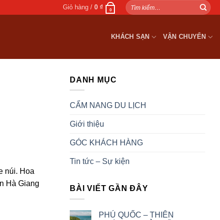
Tìm
Giỏ hàng /
0
₫
0
kiếm:
KHÁCH SẠN
VẬN CHUYỂN
DANH MỤC
CẨM NANG DU LỊCH
Giới thiệu
GÓC KHÁCH HÀNG
Tin tức – Sự kiện
e núi. Hoa
on Hà Giang
BÀI VIẾT GẦN ĐÂY
PHÚ QUỐC – THIÊN