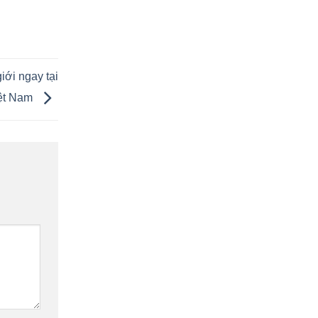
iới ngay tại
ệt Nam