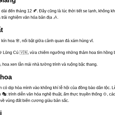
i đến tháng 12 🍂. Đây cũng là lúc thời tiết se lạnh, không kh
 trải nghiệm văn hóa bản địa 🎶.
t
ủ kín hoa 🌸, nổi bật giữa cảnh quan đá xám hùng vĩ.
cờ Lũng Cú 🇻🇳, vừa chiêm ngưỡng những thảm hoa tím hồng b
, hoa xen lẫn mái nhà tường trình và ruộng bậc thang.
 hoa
có dịp hòa mình vào không khí lễ hội của đồng bào dân tộc. L
: trình diễn văn hóa nghệ thuật, ẩm thực truyền thống 🍲, các
 về vùng đất biên cương giàu bản sắc.
i