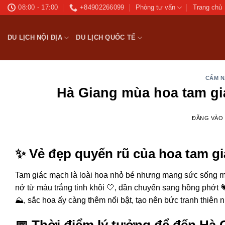
Bỏ
08:00 - 17:00
+84902266099
Phòng tư vấn
Trang chủ
qua
nội
DU LỊCH NỘI ĐỊA
DU LỊCH QUỐC TẾ
dung
CẨM N
Hà Giang mùa hoa tam gi
ĐĂNG VÀ
✨ Vẻ đẹp quyến rũ của hoa tam g
Tam giác mạch là loài hoa nhỏ bé nhưng mang sức sống m
nở từ màu trắng tinh khôi 🤍, dần chuyển sang hồng phớt 
⛰️, sắc hoa ấy càng thêm nổi bật, tạo nên bức tranh thiên
📅 Thời điểm lý tưởng để đến Hà 