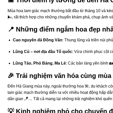
Mùa hoa tam giác mạch thường bắt đầu từ tháng 10 và kéo dà
🌬️, rất thích hợp cho những chuyến khám phá, chụp ảnh và
📍 Những điểm ngắm hoa đẹp nhấ
Cao nguyên đá Đồng Văn
: Thung lũng và triền núi ph
Lũng Cú – nơi địa đầu Tổ quốc
: Vừa chinh phục cột 
Lũng Táo, Phó Bảng, Ma Lé
: Các bản làng yên bình 🏡
🎉 Trải nghiệm văn hóa cùng mùa
Đến Hà Giang mùa này, ngoài thưởng hoa 🌺, du khách còn 
tam giác mạch thường diễn ra với nhiều hoạt động hấp dẫn 
dân gian 🪁… Tất cả mang lại những trải nghiệm khó quên
💡 Kinh nghiệm nhỏ cho chuyến đ