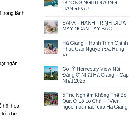
ĐƯỜNG NGHỈ DƯỠNG
HÀNG ĐẦU
í trong lành
Không
có
SAPA – HÀNH TRÌNH GIỮA
bình
luận
MÂY NGÀN TÂY BẮC
ở
PHÚ
Không
QUỐC
có
Hà Giang – Hành Trình Chinh
–
bình
THIÊN
luận
Phục Cao Nguyên Đá Hùng
ĐƯỜNG
ở
Vĩ
NGHỈ
SAPA
DƯỠNG
–
Không
ạt ngàn.
HÀNG
HÀNH
có
ĐẦU
TRÌNH
Gợi Ý Homestay View Núi
bình
GIỮA
luận
Đáng Ở Nhất Hà Giang – Cập
MÂY
ở
NGÀN
Nhật 2025
Hà
TÂY
Giang
BẮC
Không
–
có
Hành
5 Trải Nghiệm Không Thể Bỏ
bình
Trình
luận
Qua Ở Lô Lô Chải – “Viên
Chinh
ở
Phục
ễ hội hoa
ngọc mộc mạc” của Hà Giang
Gợi
Cao
Ý
 trò chơi
Nguyên
Không
Homestay
Đá
có
View
Hùng
bình
Núi
Vĩ
luận
Đáng
ở
Ở
5
Nhất
Trải