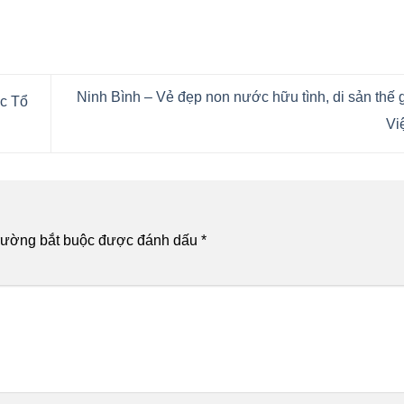
Ninh Bình – Vẻ đẹp non nước hữu tình, di sản thế g
ắc Tổ
Vi
rường bắt buộc được đánh dấu
*