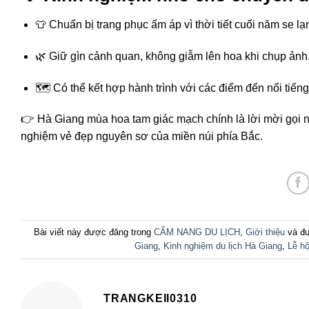
👕 Chuẩn bị trang phục ấm áp vì thời tiết cuối năm se lạ
🌿 Giữ gìn cảnh quan, không giẫm lên hoa khi chụp ảnh
🗺️ Có thể kết hợp hành trình với các điểm đến nổi ti
👉 Hà Giang mùa hoa tam giác mạch chính là lời mời gọi 
nghiệm vẻ đẹp nguyên sơ của miền núi phía Bắc.
Bài viết này được đăng trong
CẨM NANG DU LỊCH
,
Giới thiệu
và đư
Giang
,
Kinh nghiệm du lịch Hà Giang
,
Lễ h
TRANGKEII0310