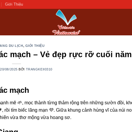
Giới Thiệu
ANG DU LỊCH
,
GIỚI THIỆU
ác mạch – Vẻ đẹp rực rỡ cuối năm
O
20/08/2025
BỞI
TRANGKEII0310
iác mạch
ạnh mẽ 🌱, mọc thành từng thảm rộng trên những sườn đồi, kh
, rồi tím biếc lãng mạn 💜. Giữa khung cảnh hùng vĩ của núi n
 nhiên vừa thơ mộng vừa hoang sơ.
Giang