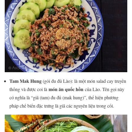
Tam Mak Hung
(gỏi đu đủ Lào): là một món salad cay truyền
món ăn quốc hồn
thống và được coi là
của Lào. Tên gọi này
có nghĩa là “giã (tam) đu đủ (mak hung)”, thể hiện phương
pháp chế biến đặc trưng là giã các nguyên liệu trong cối.