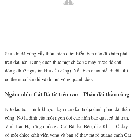
Sau khi đã vùng vẫy thỏa thích dưới biển, bạn nên đi khám phá
trên đất liền. Đừng quên thuê một chiếc xe máy trước để chủ
động (thuê ngay tại khu cầu cảng). Nếu bạn chưa biết đi đâu thì
có thể mua bản đồ và đi một vòng quanh đảo.
Ngắm nhìn Cát Bà từ trên cao – Pháo đài thần công
Nơi đầu tiên mình khuyên bạn nên đến là địa danh pháo đài thần
công. Nó là đỉnh của một ngọn đồi cao nhìn bao quát cả thị trấn,
Vịnh Lan Hạ, rừng quốc gia Cát Bà, bãi Bèo, đảo Khỉ… Ở đây
có một chiếc kính viễn vọng và bạn sẽ thấy rất rõ quang cảnh Cát