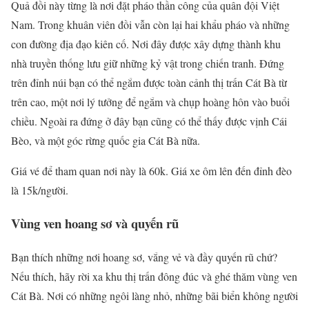
Quả đồi này từng là nơi đặt pháo thần công của quân đội Việt
Nam. Trong khuân viên đồi vẫn còn lại hai khẩu pháo và những
con đường địa đạo kiên cố. Nơi đây được xây dựng thành khu
nhà truyền thống lưu giữ những kỷ vật trong chiến tranh. Đứng
trên đỉnh núi bạn có thể ngắm được toàn cảnh thị trấn Cát Bà từ
trên cao, một nơi lý tưởng để ngắm và chụp hoàng hôn vào buổi
chiều. Ngoài ra đứng ở đây bạn cũng có thể thấy được vịnh Cái
Bèo, và một góc rừng quốc gia Cát Bà nữa.
Giá vé để tham quan nơi này là 60k. Giá xe ôm lên đến đỉnh đèo
là 15k/người.
Vùng ven hoang sơ và quyến rũ
Bạn thích những nơi hoang sơ, vắng vẻ và đầy quyến rũ chứ?
Nếu thích, hãy rời xa khu thị trấn đông đúc và ghé thăm vùng ven
Cát Bà. Nơi có những ngôi làng nhỏ, những bãi biển không người