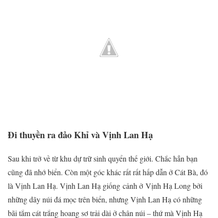
Đi thuyền ra đảo Khỉ và Vịnh Lan Hạ
Sau khi trở về từ khu dự trữ sinh quyển thế giới. Chắc hẳn bạn
cũng đã nhớ biển. Còn một góc khác rất rất hấp dẫn ở Cát Bà, đó
là Vịnh Lan Hạ. Vịnh Lan Hạ giống cảnh ở Vịnh Hạ Long bởi
những dãy núi đá mọc trên biển, nhưng Vịnh Lan Hạ có những
bãi tắm cát trắng hoang sơ trải dài ở chân núi – thứ mà Vịnh Hạ