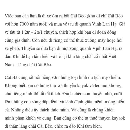
Việc bạn cần làm là đi xe ôm ra bãi Cái Bèo (khu di chỉ Cái Bèo
với hơn 7000 năm tuổi) và mua vé tàu đi quanh Vịnh Lan Hạ. Giá
vé tàu từ 1.2tr – 2tr/1 chuyến, thích hợp khi bạn đi đoàn đông
cùng gia đình. Còn nếu đi riêng có thể thuê xuồng máy hoặc hỏi
vé ghép. Thuyền sẽ đưa bạn đi một vòng quanh Vịnh Lan Hạ, ra
đảo Khỉ để bạn tắm biển và trở lại khu làng chài cổ nhất Việt
Nam – làng chài Cái Bèo.
Cát Bà cũng rất nổi tiếng với những loại hình du lịch mạo hiểm.
Không biết bạn có hứng thú với thuyền kayak và leo núi không,
chứ riêng mình thì rất rất thích. Được chèo con thuyền nhỏ, cưỡi
lên những con sóng dập dềnh và lênh đênh giữa mênh mông biển
cả. Những điều ấy thách thức mình. Và cũng là chúng khiến
mình phấn khích vô cùng. Bạn cũng có thể tự thuê thuyền kayaok
đi thăm làng chài Cái Bèo, chèo ra đảo Khỉ tắm biển.