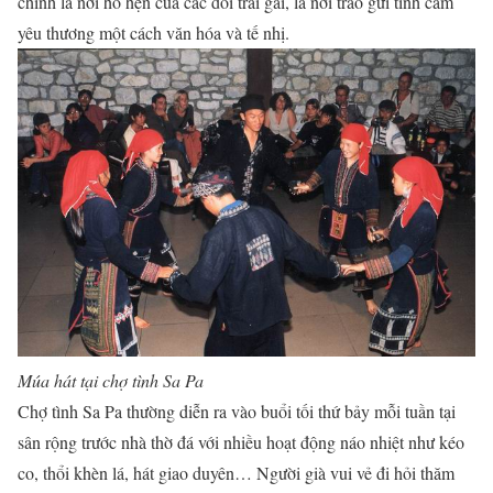
chính là nơi hò hẹn của các đôi trai gái, là nơi trao gửi tình cảm
yêu thương một cách văn hóa và tế nhị.
Múa hát tại chợ tình Sa Pa
Chợ tình Sa Pa thường diễn ra vào buổi tối thứ bảy mỗi tuần tại
sân rộng trước nhà thờ đá với nhiều hoạt động náo nhiệt như kéo
co, thổi khèn lá, hát giao duyên… Người già vui vẻ đi hỏi thăm