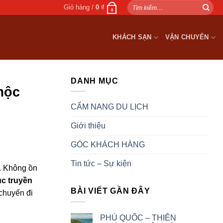
Tìm
Giỏ hàng /
0
₫
0
kiếm:
KHÁCH SẠN
VẬN CHUYỂN
DANH MỤC
mộc
CẨM NANG DU LỊCH
Giới thiệu
GÓC KHÁCH HÀNG
Tin tức – Sự kiện
. Không ồn
ục truyền
BÀI VIẾT GẦN ĐÂY
chuyến đi
PHÚ QUỐC – THIÊN