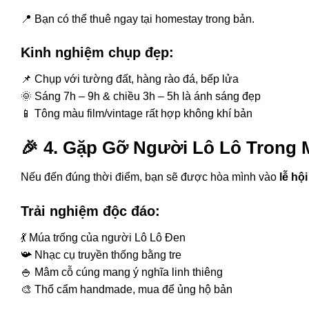
📍 Bạn có thể thuê ngay tại homestay trong bản.
Kinh nghiệm chụp đẹp:
📌 Chụp với tường đất, hàng rào đá, bếp lửa
🌞 Sáng 7h – 9h & chiều 3h – 5h là ánh sáng đẹp
📱 Tông màu film/vintage rất hợp không khí bản
🎉
4. Gặp Gỡ Người Lô Lô Trong 
Nếu đến đúng thời điểm, bạn sẽ được hòa mình vào
lễ hộ
Trải nghiệm độc đáo:
💃 Múa trống của người Lô Lô Đen
📯 Nhạc cụ truyền thống bằng tre
🍚 Mâm cỗ cúng mang ý nghĩa linh thiêng
🎨 Thổ cẩm handmade, mua để ủng hộ bản