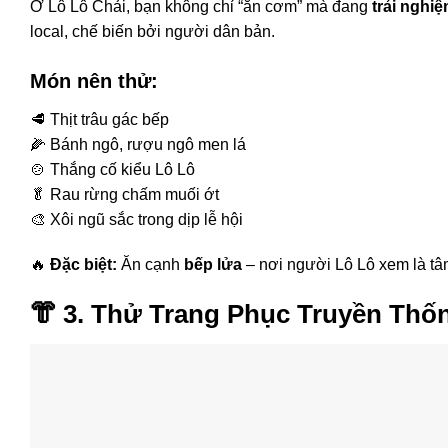
Ở Lô Lô Chải, bạn không chỉ “ăn cơm” mà đang
trải nghi
local, chế biến bởi người dân bản.
Món nên thử:
🥩 Thịt trâu gác bếp
🌽 Bánh ngô, rượu ngô men lá
🍲 Thắng cố kiểu Lô Lô
🥬 Rau rừng chấm muối ớt
🎨 Xôi ngũ sắc trong dịp lễ hội
🔥
Đặc biệt:
Ăn cạnh
bếp lửa
– nơi người Lô Lô xem là tâm 
👘
3. Thử Trang Phục Truyền Thố