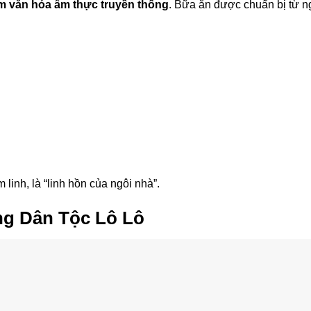
ệm văn hóa ẩm thực truyền thống
. Bữa ăn được chuẩn bị từ n
linh, là “linh hồn của ngôi nhà”.
ng Dân Tộc Lô Lô