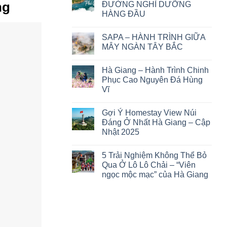
ĐƯỜNG NGHỈ DƯỠNG
ng
HÀNG ĐẦU
Không
có
SAPA – HÀNH TRÌNH GIỮA
bình
luận
MÂY NGÀN TÂY BẮC
ở
PHÚ
Không
QUỐC
có
Hà Giang – Hành Trình Chinh
–
bình
THIÊN
luận
Phục Cao Nguyên Đá Hùng
ĐƯỜNG
ở
Vĩ
NGHỈ
SAPA
DƯỠNG
–
Không
HÀNG
HÀNH
có
ĐẦU
TRÌNH
Gợi Ý Homestay View Núi
bình
GIỮA
luận
Đáng Ở Nhất Hà Giang – Cập
MÂY
ở
NGÀN
Nhật 2025
Hà
TÂY
Giang
BẮC
Không
–
có
Hành
5 Trải Nghiệm Không Thể Bỏ
bình
Trình
luận
Qua Ở Lô Lô Chải – “Viên
Chinh
ở
Phục
ngọc mộc mạc” của Hà Giang
Gợi
Cao
Ý
Nguyên
Không
Homestay
Đá
có
View
Hùng
bình
Núi
Vĩ
luận
Đáng
ở
Ở
5
Nhất
Trải