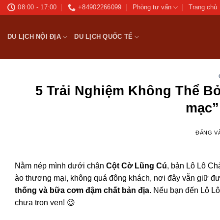
Bỏ
08:00 - 17:00
+84902266099
Phòng tư vấn
Trang chủ
qua
nội
DU LỊCH NỘI ĐỊA
DU LỊCH QUỐC TẾ
dung
5 Trải Nghiệm Không Thể Bỏ
mạc”
ĐĂNG V
Nằm nép mình dưới chân
Cột Cờ Lũng Cú
, bản Lô Lô Ch
ào thương mại, không quá đông khách, nơi đây vẫn giữ 
thống và bữa cơm đậm chất bản địa
. Nếu bạn đến Lô Lô
chưa trọn vẹn! 😉