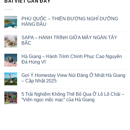
BÀI VIẾT GẦN ĐÂY
PHÚ QUỐC – THIÊN ĐƯỜNG NGHỈ DƯỠNG
HÀNG ĐẦU
Không
có
SAPA – HÀNH TRÌNH GIỮA MÂY NGÀN TÂY
bình
luận
BẮC
ở
PHÚ
Không
QUỐC
có
Hà Giang – Hành Trình Chinh Phục Cao Nguyên
–
bình
THIÊN
luận
Đá Hùng Vĩ
ĐƯỜNG
ở
NGHỈ
SAPA
Không
DƯỠNG
–
có
Gợi Ý Homestay View Núi Đáng Ở Nhất Hà Giang
HÀNG
HÀNH
bình
ĐẦU
TRÌNH
luận
– Cập Nhật 2025
GIỮA
ở
MÂY
Hà
Không
NGÀN
Giang
có
5 Trải Nghiệm Không Thể Bỏ Qua Ở Lô Lô Chải –
TÂY
–
bình
BẮC
Hành
luận
“Viên ngọc mộc mạc” của Hà Giang
Trình
ở
Chinh
Gợi
Không
Phục
Ý
có
Cao
Homestay
bình
Nguyên
View
luận
Đá
Núi
ở
Hùng
Đáng
5
Vĩ
Ở
Trải