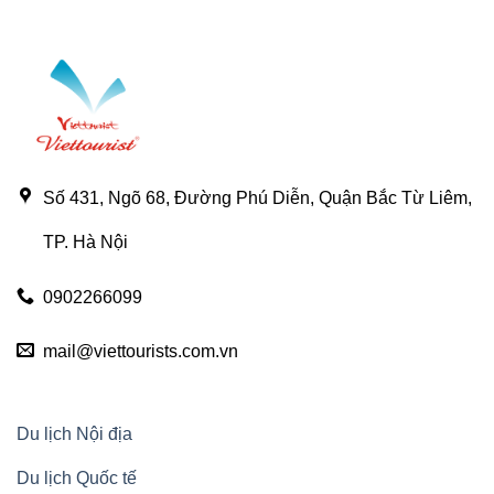
Nhất
Nghiệm
Hà
Không
Giang
Thể
–
Bỏ
Cập
Qua
Nhật
Ở
2025
Lô
Lô
Chải
–
“Viên
ngọc
mộc
mạc”
Số 431, Ngõ 68, Đường Phú Diễn, Quận Bắc Từ Liêm,
của
Hà
Giang
TP. Hà Nội
0902266099
mail@viettourists.com.vn
Du lịch Nội địa
Du lịch Quốc tế