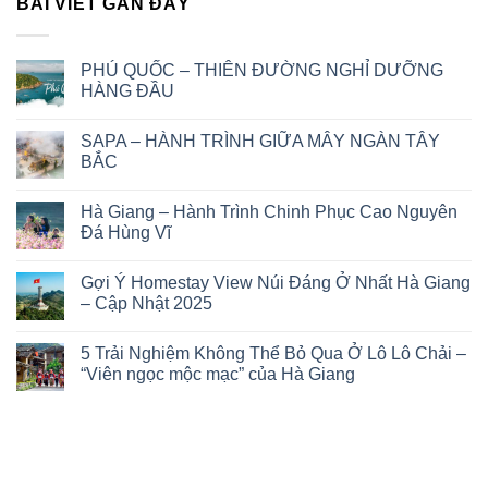
BÀI VIẾT GẦN ĐÂY
PHÚ QUỐC – THIÊN ĐƯỜNG NGHỈ DƯỠNG
HÀNG ĐẦU
Không
có
SAPA – HÀNH TRÌNH GIỮA MÂY NGÀN TÂY
bình
luận
BẮC
ở
PHÚ
Không
QUỐC
có
Hà Giang – Hành Trình Chinh Phục Cao Nguyên
–
bình
THIÊN
luận
Đá Hùng Vĩ
ĐƯỜNG
ở
NGHỈ
SAPA
Không
DƯỠNG
–
có
Gợi Ý Homestay View Núi Đáng Ở Nhất Hà Giang
HÀNG
HÀNH
bình
ĐẦU
TRÌNH
luận
– Cập Nhật 2025
GIỮA
ở
MÂY
Hà
Không
NGÀN
Giang
có
5 Trải Nghiệm Không Thể Bỏ Qua Ở Lô Lô Chải –
TÂY
–
bình
BẮC
Hành
luận
“Viên ngọc mộc mạc” của Hà Giang
Trình
ở
Chinh
Gợi
Không
Phục
Ý
có
Cao
Homestay
bình
Nguyên
View
luận
Đá
Núi
ở
Hùng
Đáng
5
Vĩ
Ở
Trải