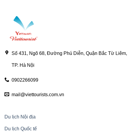
Nhất
Nghiệm
Hà
Không
Giang
Thể
–
Bỏ
Cập
Qua
Nhật
Ở
2025
Lô
Lô
Chải
–
“Viên
ngọc
mộc
mạc”
Số 431, Ngõ 68, Đường Phú Diễn, Quận Bắc Từ Liêm,
của
Hà
Giang
TP. Hà Nội
0902266099
mail@viettourists.com.vn
Du lịch Nội địa
Du lịch Quốc tế